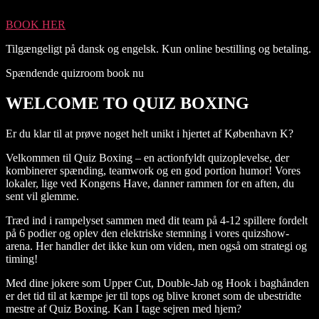
BOOK HER
Tilgængeligt på dansk og engelsk. Kun online bestilling og betaling.
Spændende quizroom book nu
WELCOME TO QUIZ BOXING
Er du klar til at prøve noget helt unikt i hjertet af København K?
Velkommen til Quiz Boxing – en actionfyldt quizoplevelse, der
kombinerer spænding, teamwork og en god portion humor! Vores
lokaler, lige ved Kongens Have, danner rammen for en aften, du
sent vil glemme.
Træd ind i rampelyset sammen med dit team på 4-12 spillere fordelt
på 6 podier og oplev den elektriske stemning i vores quizshow-
arena. Her handler det ikke kun om viden, men også om strategi og
timing!
Med dine jokere som Upper Cut, Double-Jab og Hook i baghånden
er det tid til at kæmpe jer til tops og blive kronet som de ubestridte
mestre af Quiz Boxing. Kan I tage sejren med hjem?