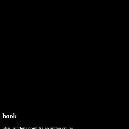
hook
Stjæl rundens point fra en anden spiller