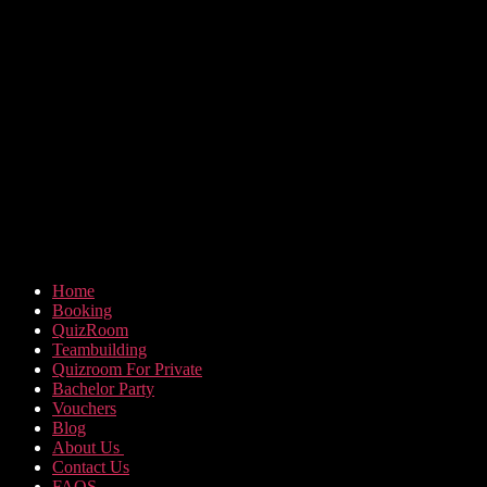
Home
Booking
QuizRoom
Teambuilding
Quizroom For Private
Bachelor Party
Vouchers
Blog
About Us
Contact Us
FAQS